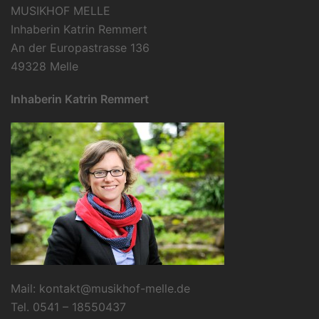
MUSIKHOF MELLE
Inhaberin Katrin Remmert
An der Europastrasse 136
49328 Melle
Inhaberin Katrin Remmert
Mail:
kontakt@musikhof-melle.de
Tel. 0541 – 18550437