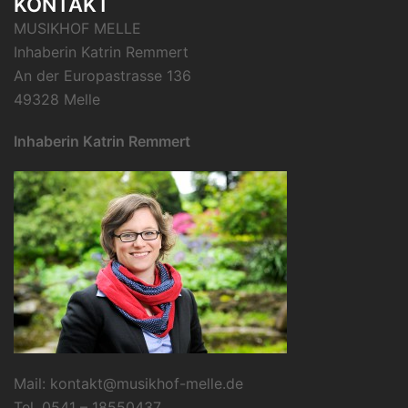
KONTAKT
MUSIKHOF MELLE
Inhaberin Katrin Remmert
An der Europastrasse 136
49328 Melle
Inhaberin Katrin Remmert
Mail:
kontakt@musikhof-melle.de
Tel. 0541 – 18550437